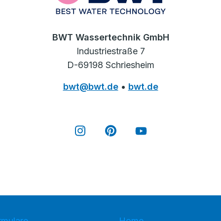
BWT Wassertechnik GmbH
Industriestraße 7
D-69198 Schriesheim
bwt@bwt.de
•
bwt.de
rmulare
Home