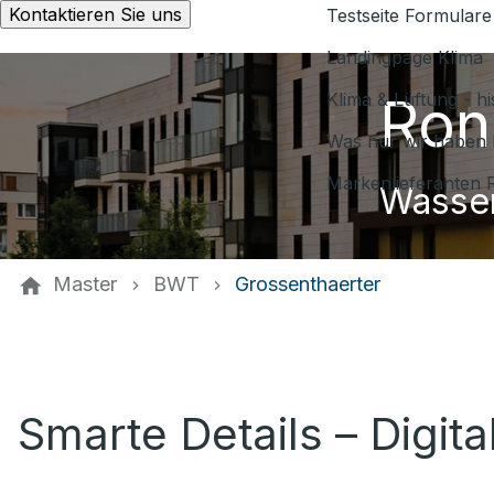
Kontaktieren Sie uns
Testseite Formulare
Landingpage Klima
Ron
Klima & Lüftung - h
Was nur wir haben 
Markenlieferanten 
Wasser
Master
BWT
Grossenthaerter
Smarte Details – Digit