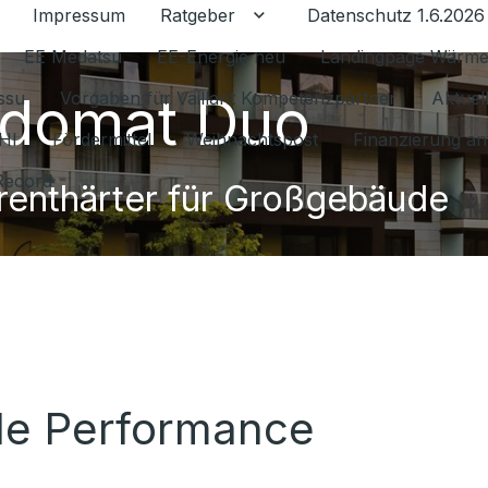
Impressum
Ratgeber
Datenschutz 1.6.2026
Untermenü für Ratgeber u
EE Medatsu
EE-Energie neu
Landingpage Wärm
domat Duo
issu
Vorgaben für Vaillant Kompetenzpartner
Aktuel
HI
Fördermittel
Weihnachtspost
Finanzierung an
Record
enthärter für Großgebäude
ale Performance