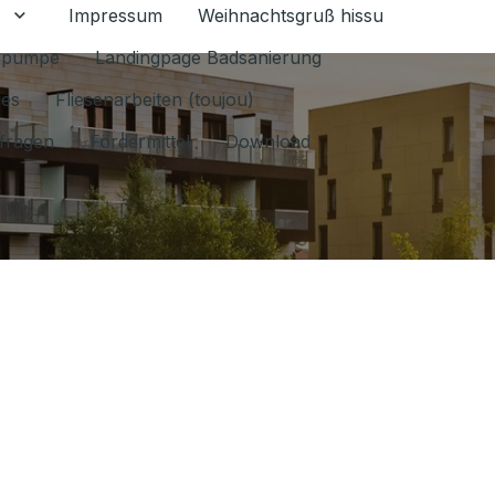
Impressum
Weihnachtsgruß hissu
mschalten
Untermenü für Datenschutz 1.6.2026 umschalten
epumpe
Landingpage Badsanierung
les
Fliesenarbeiten (toujou)
fragen
Fördermittel
Download