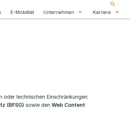
Suche
k
E-Mobilität
Unternehmen
Karriere
Untermenü für Unter
Unter
en oder technischen Einschränkungen.
tz (BFSG)
sowie den
Web Content