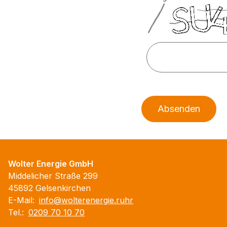
Absenden
Wolter Energie GmbH
Middelicher Straße 299
45892 Gelsenkirchen
E-Mail:
info@wolterenergie.ruhr
Tel.:
0209 70 10 70