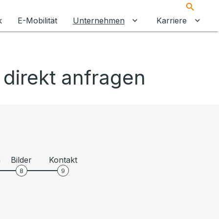
Suche
k
E-Mobilität
Unternehmen
Karriere
Untermenü für Unter
Unter
 direkt anfragen
n
Bilder
Kontakt
8
9