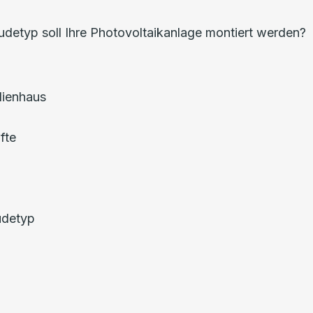
etyp soll Ihre Photovoltaikanlage montiert werden?
lienhaus
fte
udetyp