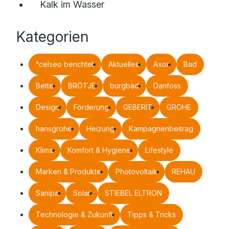
Kalk im Wasser
Kategorien
°celseo berichtet
Aktuelles
Axor
Bad
Bette
BRÖTJE
burgbad
Danfoss
Design
Förderung
GEBERIT
GROHE
hansgrohe
Heizung
Kampagnenbeitrag
Klima
Komfort & Hygiene
Lifestyle
Marken & Produkte
Photovoltaik
REHAU
Sanipa
Solar
STIEBEL ELTRON
Technologie & Zukunft
Tipps & Tricks