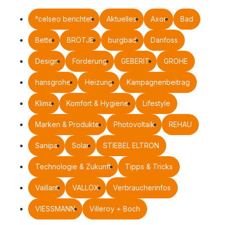
°celseo berichtet
Aktuelles
Axor
Bad
Bette
BRÖTJE
burgbad
Danfoss
Design
Förderung
GEBERIT
GROHE
hansgrohe
Heizung
Kampagnenbeitrag
Klima
Komfort & Hygiene
Lifestyle
Marken & Produkte
Photovoltaik
REHAU
Sanipa
Solar
STIEBEL ELTRON
Technologie & Zukunft
Tipps & Tricks
Vaillant
VALLOX
Verbraucherinfos
VIESSMANN
Villeroy + Boch