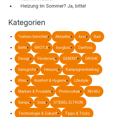
Heizung im Sommer? Ja, bitte!
Kategorien
°celseo berichtet
Aktuelles
Axor
Bad
Bette
BRÖTJE
burgbad
Danfoss
Design
Förderung
GEBERIT
GROHE
hansgrohe
Heizung
Kampagnenbeitrag
Klima
Komfort & Hygiene
Lifestyle
Marken & Produkte
Photovoltaik
REHAU
Sanipa
Solar
STIEBEL ELTRON
Technologie & Zukunft
Tipps & Tricks