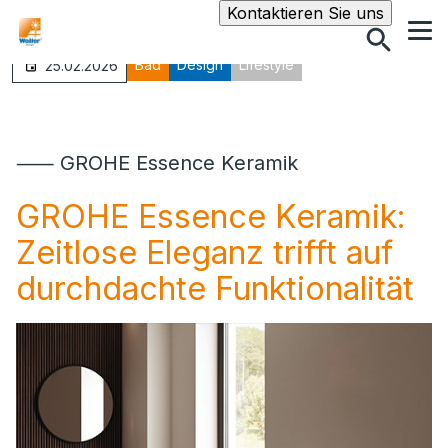
Suche
Kontaktieren Sie uns
Bad
Design
Lifestyle
25.02.2026
⸺ GROHE Essence Keramik
GROHE Essence Keramik:
Zeitlose Eleganz trifft auf
durchdachte Funktionalität