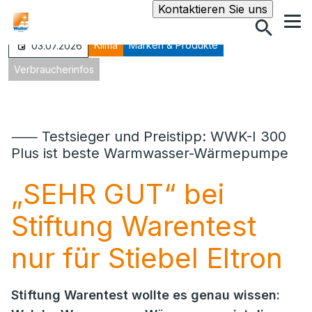
Suche
Kontaktieren Sie uns
Klima
Marken & Produkte
03.07.2026
Verbraucherinfos
⸺ Testsieger und Preistipp: WWK-I 300
Plus ist beste Warmwasser-Wärmepumpe
„SEHR GUT“ bei
Stiftung Warentest
nur für Stiebel Eltron
Stiftung Warentest wollte es genau wissen: