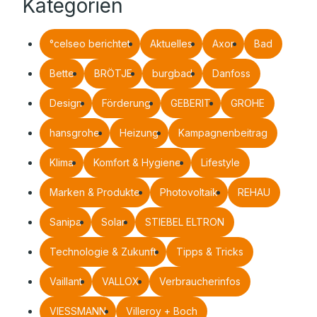
Kategorien
°celseo berichtet
Aktuelles
Axor
Bad
Bette
BRÖTJE
burgbad
Danfoss
Design
Förderung
GEBERIT
GROHE
hansgrohe
Heizung
Kampagnenbeitrag
Klima
Komfort & Hygiene
Lifestyle
Marken & Produkte
Photovoltaik
REHAU
Sanipa
Solar
STIEBEL ELTRON
Technologie & Zukunft
Tipps & Tricks
Vaillant
VALLOX
Verbraucherinfos
VIESSMANN
Villeroy + Boch