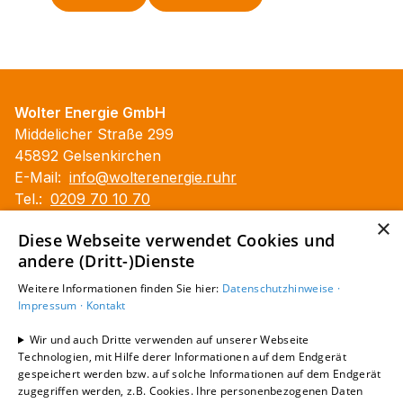
Wolter Energie GmbH
Middelicher Straße 299
45892 Gelsenkirchen
E-Mail:
info@wolterenergie.ruhr
Tel.:
0209 70 10 70
×
Impressum
Diese Webseite verwendet Cookies und
Datenschutzerklärung
andere (Dritt-)Dienste
Barrierefreiheitserklärung
Weitere Informationen finden Sie hier:
Datenschutzhinweise ·
Impressum ·
Kontakt
Unsere Bereiche
Erneuerbare Energien
Wir und auch Dritte verwenden auf unserer Webseite
Karriere
Technologien, mit Hilfe derer Informationen auf dem Endgerät
gespeichert werden bzw. auf solche Informationen auf dem Endgerät
Kontakt
zugegriffen werden, z.B. Cookies. Ihre personenbezogenen Daten