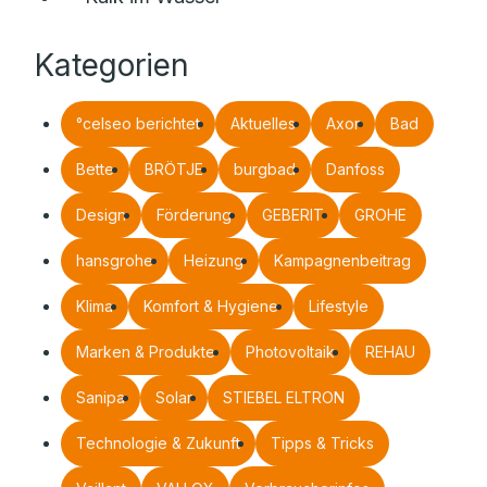
Kategorien
°celseo berichtet
Aktuelles
Axor
Bad
Bette
BRÖTJE
burgbad
Danfoss
Design
Förderung
GEBERIT
GROHE
hansgrohe
Heizung
Kampagnenbeitrag
Klima
Komfort & Hygiene
Lifestyle
Marken & Produkte
Photovoltaik
REHAU
Sanipa
Solar
STIEBEL ELTRON
Technologie & Zukunft
Tipps & Tricks