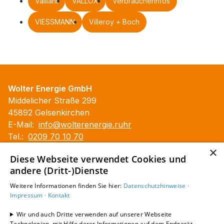
Vaillant
VALLOX
Verbraucherinfos
VIESSMANN
Villeroy + Boch
Wolter Energie GmbH
Middelicher Straße 299
45892 Gelsenkirchen
E-Mail:
info@wolterenergie.ruhr
Tel.:
0209 70 10 70
×
Impressum
Diese Webseite verwendet Cookies und
Datenschutzerklärung
andere (Dritt-)Dienste
Barrierefreiheitserklärung
Weitere Informationen finden Sie hier:
Datenschutzhinweise ·
Impressum ·
Kontakt
Unsere Bereiche
Erneuerbare Energien
Wir und auch Dritte verwenden auf unserer Webseite
Technologien, mit Hilfe derer Informationen auf dem Endgerät