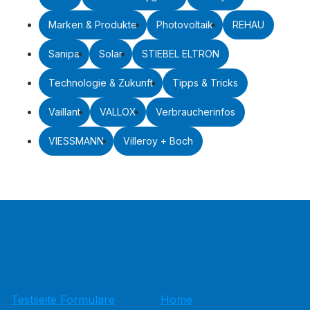
Marken & Produkte
Photovoltaik
REHAU
Sanipa
Solar
STIEBEL ELTRON
Technologie & Zukunft
Tipps & Tricks
Vaillant
VALLOX
Verbraucherinfos
VIESSMANN
Villeroy + Boch
Testseite Formulare
Home