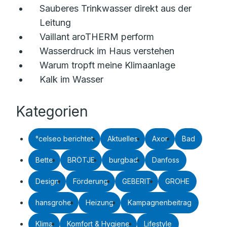
Sauberes Trinkwasser direkt aus der
Leitung
Vaillant aroTHERM perform
Wasserdruck im Haus verstehen
Warum tropft meine Klimaanlage
Kalk im Wasser
Kategorien
°celseo berichtet
Aktuelles
Axor
Bad
Bette
BRÖTJE
burgbad
Danfoss
Design
Förderung
GEBERIT
GROHE
hansgrohe
Heizung
Kampagnenbeitrag
Klima
Komfort & Hygiene
Lifestyle