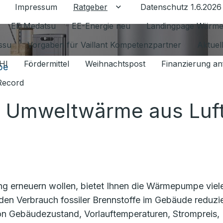
Impressum
Ratgeber
Datenschutz 1.6.2026
Untermenü für Ratgeber u
EE Medatsu
EE-Energie neu
Landingpage Wärm
issu
Vorgaben für Vaillant Kompetenzpartner
Aktuel
HI
Fördermittel
Weihnachtspost
Finanzierung an
pe
Record
Umweltwärme aus Luft
ng erneuern wollen, bietet Ihnen die Wärmepumpe viel
en Verbrauch fossiler Brennstoffe im Gebäude reduzi
von Gebäudezustand, Vorlauftemperaturen, Strompreis,