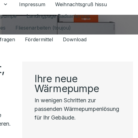
Impressum
Weihnachtsgruß hissu
mschalten
Untermenü für Datenschutz 1.6.2026 umschalten
epumpe
Landingpage Badsanierung
les
Fliesenarbeiten (toujou)
fragen
Fördermittel
Download
,
Ihre neue
Wärmepumpe
In wenigen Schritten zur
passenden Wärmepumpenlösung
e
für Ihr Gebäude.
eren.