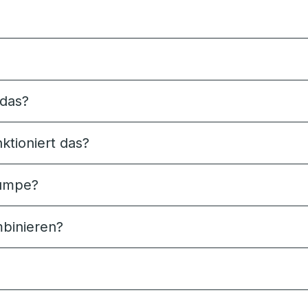
das?
tioniert das?
pumpe?
binieren?