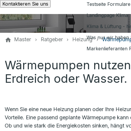
Kontaktieren Sie uns
Testseite Formulare
Landingpage Klima
Klima & Lüftung - h
Was nur wir haben 
Master
Ratgeber
Heizung
Wärmepum
Markenlieferanten 
Wärmepumpen nutzen 
Erdreich oder Wasser.
Wenn Sie eine neue Heizung planen oder Ihre Heizu
Vorteile. Eine passend geplante Wärmepumpe kann d
Ob und wie stark die Energiekosten sinken, hängt 