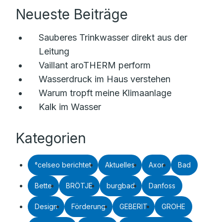
Neueste Beiträge
Sauberes Trinkwasser direkt aus der
Leitung
Vaillant aroTHERM perform
Wasserdruck im Haus verstehen
Warum tropft meine Klimaanlage
Kalk im Wasser
Kategorien
°celseo berichtet
Aktuelles
Axor
Bad
Bette
BRÖTJE
burgbad
Danfoss
Design
Förderung
GEBERIT
GROHE