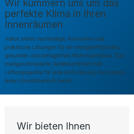
Wir kümmern uns um das
perfekte Klima in Ihren
Innenräumen
Vallox bietet nachhaltige, innovative und
praktische Lösungen für ein energieeffizientes,
gesundes und behagliches Wohnraumklima. Das
maßgeschneiderte Gerätesortiment hält
Lüftungsgeräte für jede Anforderung und nahezu
jeden Einsatzbereich bereit.
Wir bieten Ihnen