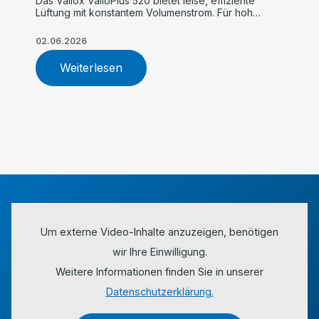
Das Vallox ValloPlus 520 bietet leise, effiziente
Lüftung mit konstantem Volumenstrom. Für hohe
Luftqualität, einfache Inbetriebnahme und
maximalen Komfort im Einfamilienhaus.
02.06.2026
Weiterlesen
Um externe Video-Inhalte anzuzeigen, benötigen
wir Ihre Einwilligung.
Weitere Informationen finden Sie in unserer
Datenschutzerklärung.